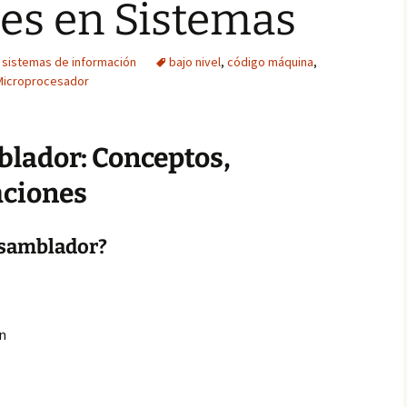
es en Sistemas
n sistemas de información
bajo nivel
,
código máquina
,
Microprocesador
lador: Conceptos,
aciones
nsamblador?
ón