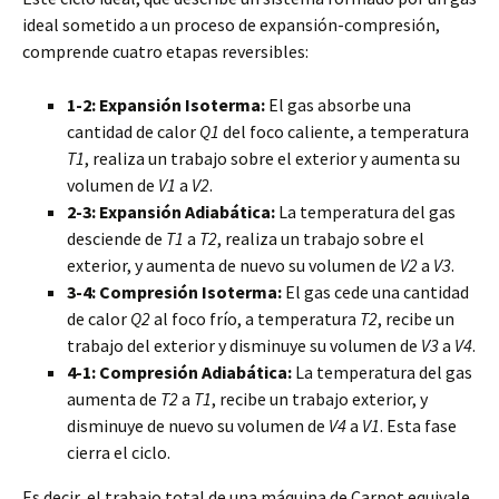
ideal sometido a un proceso de expansión-compresión,
comprende cuatro etapas reversibles:
1-2: Expansión Isoterma:
El gas absorbe una
cantidad de calor
Q1
del foco caliente, a temperatura
T1
, realiza un trabajo sobre el exterior y aumenta su
volumen de
V1
a
V2
.
2-3: Expansión Adiabática:
La temperatura del gas
desciende de
T1
a
T2
, realiza un trabajo sobre el
exterior, y aumenta de nuevo su volumen de
V2
a
V3
.
3-4: Compresión Isoterma:
El gas cede una cantidad
de calor
Q2
al foco frío, a temperatura
T2
, recibe un
trabajo del exterior y disminuye su volumen de
V3
a
V4
.
4-1: Compresión Adiabática:
La temperatura del gas
aumenta de
T2
a
T1
, recibe un trabajo exterior, y
disminuye de nuevo su volumen de
V4
a
V1
. Esta fase
cierra el ciclo.
Es decir, el trabajo total de una máquina de Carnot equivale