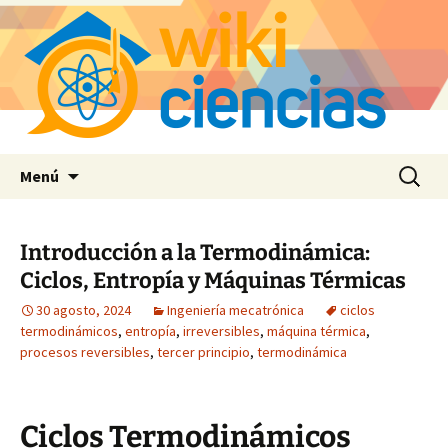
Saltar
Buscar:
Menú
al
contenido
Introducción a la Termodinámica:
Ciclos, Entropía y Máquinas Térmicas
30 agosto, 2024
Ingeniería mecatrónica
ciclos
termodinámicos
,
entropía
,
irreversibles
,
máquina térmica
,
procesos reversibles
,
tercer principio
,
termodinámica
Ciclos Termodinámicos