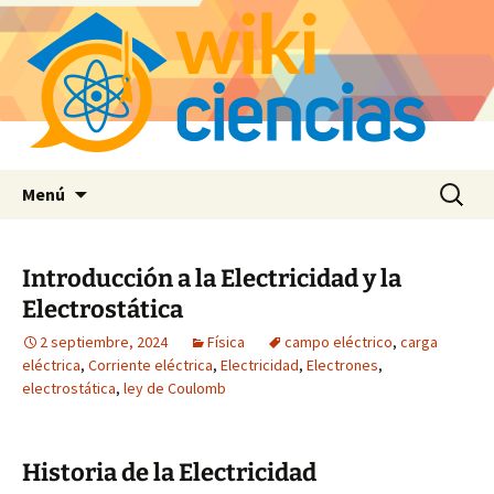
Saltar
Buscar:
Menú
al
contenido
Introducción a la Electricidad y la
Electrostática
2 septiembre, 2024
Física
campo eléctrico
,
carga
eléctrica
,
Corriente eléctrica
,
Electricidad
,
Electrones
,
electrostática
,
ley de Coulomb
Historia de la Electricidad