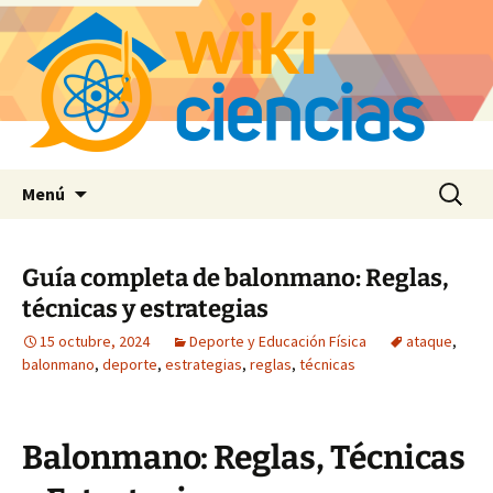
Saltar
Buscar:
Menú
al
contenido
Guía completa de balonmano: Reglas,
técnicas y estrategias
15 octubre, 2024
Deporte y Educación Física
ataque
,
balonmano
,
deporte
,
estrategias
,
reglas
,
técnicas
Balonmano: Reglas, Técnicas