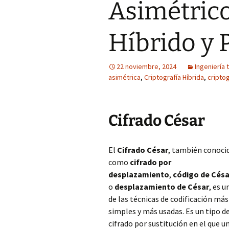
Asimétrico
Híbrido y 
22 noviembre, 2024
Ingeniería 
asimétrica
,
Criptografía Híbrida
,
criptog
Cifrado César
El
Cifrado César
, también conoci
como
cifrado por
desplazamiento
,
código de Césa
o
desplazamiento de César
, es u
de las técnicas de codificación más
simples y más usadas. Es un tipo d
cifrado por sustitución en el que u