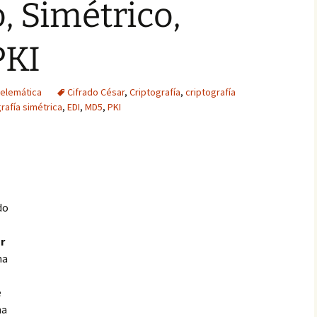
, Simétrico,
PKI
telemática
Cifrado César
,
Criptografía
,
criptografía
rafía simétrica
,
EDI
,
MD5
,
PKI
do
r
na
e
na