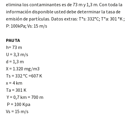
elimina los contaminantes es de 73 m y 1,3 m. Con toda la
información disponible usted debe determinar la tasa de
emisión de partículas. Datos extras: T°s: 332°C; T°a: 301 °K ;
P: 100kPa; Vs: 15 m/s
PAUTA
h= 73 m
U = 3,3 m/s
d = 1,3 m
X = 1.320 mg/m3
Ts = 332 °C =607 K
x = 4 km
Ta = 301 K
Y = 0,7 km = 700 m
P = 100 Kpa
Vs = 15 m/s