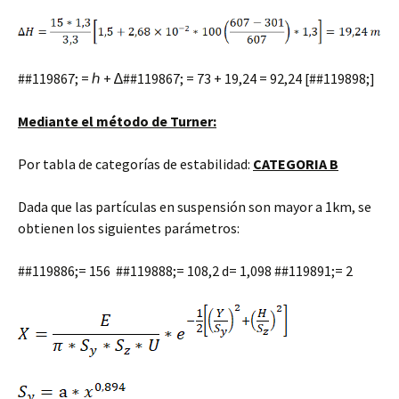
##119867; = ℎ + ∆##119867; = 73 + 19,24 = 92,24 [##119898;]
Mediante el método de Turner:
Por tabla de categorías de estabilidad:
CATEGORIA B
Dada que las partículas en suspensión son mayor a 1km, se
obtienen los siguientes parámetros:
##119886;= 156 ##119888;= 108,2 d= 1,098 ##119891;= 2