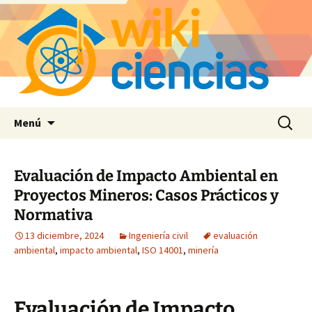
Saltar
Buscar:
Menú
al
contenido
Evaluación de Impacto Ambiental en
Proyectos Mineros: Casos Prácticos y
Normativa
13 diciembre, 2024
Ingeniería civil
evaluación
ambiental
,
impacto ambiental
,
ISO 14001
,
minería
Evaluación de Impacto