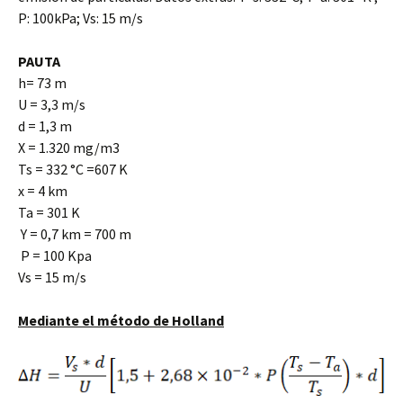
P: 100kPa; Vs: 15 m/s
PAUTA
h= 73 m
U = 3,3 m/s
d = 1,3 m
X = 1.320 mg/m3
Ts = 332 °C =607 K
x = 4 km
Ta = 301 K
Y = 0,7 km = 700 m
P = 100 Kpa
Vs = 15 m/s
Mediante
el
método
de Holland