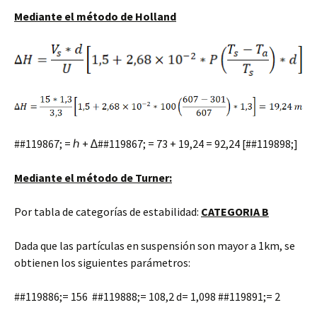
Mediante
el
método
de Holland
##119867; = ℎ + ∆##119867; = 73 + 19,24 = 92,24 [##119898;]
Mediante el método de Turner:
Por tabla de categorías de estabilidad:
CATEGORIA B
Dada que las partículas en suspensión son mayor a 1km, se
obtienen los siguientes parámetros:
##119886;= 156 ##119888;= 108,2 d= 1,098 ##119891;= 2