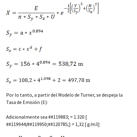
Por lo tanto, a partir del Modelo de Turner, se despeja la
Tasa de Emisión (E):
Adicionalmente sea ##119883; = 1.320 [
##119944;⁄##119950;##120785;] = 1,32 [ g ⁄m3]