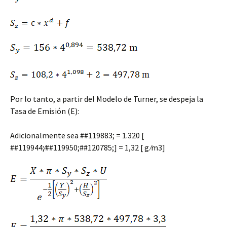
Por lo tanto, a partir del Modelo de Turner, se despeja la
Tasa de Emisión (E):
Adicionalmente sea ##119883; = 1.320 [
##119944;⁄##119950;##120785;] = 1,32 [ g ⁄m3]