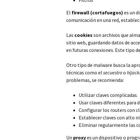
Filtros
El
firewall (cortafuegos)
es un d
comunicación en una red, estableci
Las
cookies
son archivos que alma
sitio web, guardando datos de acc
en futuras conexiones. Este tipo de
Otro tipo de malware busca la apr
técnicas como el
secuestro
o
hijack
problemas, se recomienda:
Utilizar claves complicadas.
Usar claves diferentes para d
Configurar los routers con c
Establecer claves con alto ni
Eliminar regularmente las c
Un
proxy
es un dispositivo o prog