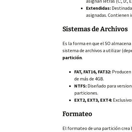
asignan letras (C:, D:, E:,
Extendidas:
Destinadas
asignadas. Contienen i
Sistemas de Archivos
Es la forma en que el SO almacena 
sistema de archivos a utilizar (de
partición
.
FAT, FAT16, FAT32:
Producen 
de más de 4GB.
NTFS:
Diseñado para versio
particiones.
EXT2, EXT3, EXT4:
Exclusivos
Formateo
El formateo de una partición crea 