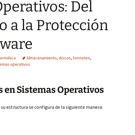
perativos: Del
o a la Protección
lware
formática
Almacenamiento
,
discos
,
formateo
,
temas operativos
s en Sistemas Operativos
 su estructura se configura de la siguiente manera: