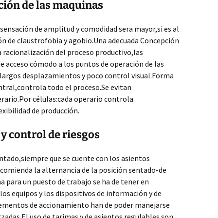
ación de las maquinas
a sensación de amplitud y comodidad sera mayor,si es al
ón de claustrofobia y agobio.Una adecuada Concepción
a racionalización del proceso productivo,las
e acceso cómodo a los puntos de operación de las
y largos desplazamientos y poco control visual.Forma
entral,controla todo el proceso.Se evitan
rario.Por células:cada operario controla
exibilidad de producción.
y control de riesgos
ntado,siempre que se cuente con los asientos
omienda la alternancia de la posición sentado-de
na para un puesto de trabajo se ha de tener en
los equipos y los dispositivos de información y de
elementos de accionamiento han de poder manejarse
rzadas.El uso de tarimas y de asientos regulables son