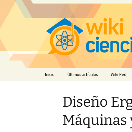
Saltar
Inicio
Últimos artículos
Wiki Red
al
contenido
Diseño Er
Máquinas 