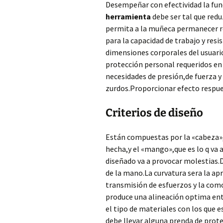
Desempeñar con efectividad la func
herramienta
debe ser tal que redu
permita a la muñeca permanecer rec
para la capacidad de trabajo y resi
dimensiones corporales del usuario
protección personal requeridos en 
necesidades de presión,de fuerza y
zurdos.Proporcionar efecto respues
Criterios de diseño
Están compuestas por la «cabeza»,q 
hecha,y el «mango»,que es lo q va
diseñado va a provocar molestias.
de la mano.La curvatura sera la apr
transmisión de esfuerzos y la com
produce una alineación optima ent
el tipo de materiales con los que e
debe llevar alguna prenda de prote