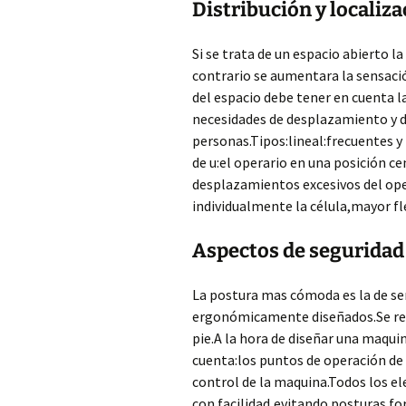
Distribución y localiz
Si se trata de un espacio abierto l
contrario se aumentara la sensaci
del espacio debe tener en cuenta l
necesidades de desplazamiento y d
personas.Tipos:lineal:frecuentes 
de u:el operario en una posición c
desplazamientos excesivos del ope
individualmente la célula,mayor fl
Aspectos de seguridad 
La postura mas cómoda es la de se
ergonómicamente diseñados.Se rec
pie.A la hora de diseñar una maqui
cuenta:los puntos de operación de 
control de la maquina.Todos los 
con facilidad,evitando posturas fo