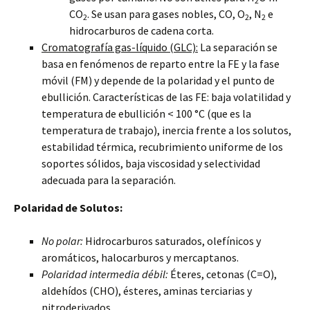
2
CO
. Se usan para gases nobles, CO, O
, N
e
2
2
2
hidrocarburos de cadena corta.
Cromatografía gas-líquido (GLC):
La separación se
basa en fenómenos de reparto entre la FE y la fase
móvil (FM) y depende de la polaridad y el punto de
ebullición. Características de las FE: baja volatilidad y
temperatura de ebullición < 100 °C (que es la
temperatura de trabajo), inercia frente a los solutos,
estabilidad térmica, recubrimiento uniforme de los
soportes sólidos, baja viscosidad y selectividad
adecuada para la separación.
Polaridad de Solutos:
No polar:
Hidrocarburos saturados, olefínicos y
aromáticos, halocarburos y mercaptanos.
Polaridad intermedia débil:
Éteres, cetonas (C=O),
aldehídos (CHO), ésteres, aminas terciarias y
nitroderivados.