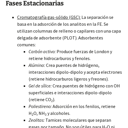
Fases Estacionarias
Cromatografía gas-sólido (GSC):
La separación se
basa en la adsorción de los analitos en la FE. Se
utilizan columnas de relleno o capilares con una capa
delgada de adsorbente (PLOT). Adsorbentes
comunes:
Carbón activo:
Produce fuerzas de London y
retiene hidrocarburos y fenoles.
Alúmina:
Crea puentes de hidrógeno,
interacciones dipolo-dipolo y acepta electrones
(retiene hidrocarburos ligeros y freones).
Gel de sílice:
Crea puentes de hidrógeno con OH
superficiales e interacciones dipolo-dipolo
(retiene CO
).
2
Poliestireno:
Adsorción en los fenilos, retiene
H
O, NH
y alcoholes.
2
3
Zeolitas:
Tamices moleculares que separan
gases por tamaño. No son útiles para H
O ni