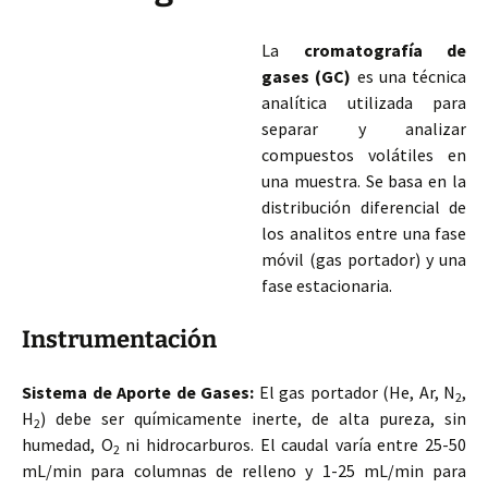
La
cromatografía de
gases (GC)
es una técnica
analítica utilizada para
separar y analizar
compuestos volátiles en
una muestra. Se basa en la
distribución diferencial de
los analitos entre una fase
móvil (gas portador) y una
fase estacionaria.
Instrumentación
Sistema de Aporte de Gases:
El gas portador (He, Ar, N
,
2
H
) debe ser químicamente inerte, de alta pureza, sin
2
humedad, O
ni hidrocarburos. El caudal varía entre 25-50
2
mL/min para columnas de relleno y 1-25 mL/
min para