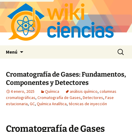
Saltar
Buscar:
Menú
al
contenido
Cromatografía de Gases: Fundamentos,
Componentes y Detectores
4 enero, 2025
Química
análisis químico
,
columnas
cromatográficas
,
Cromatografía de Gases
,
Detectores
,
Fase
estacionaria
,
GC
,
Química Analítica
,
técnicas de inyección
Cromatografía de Gases