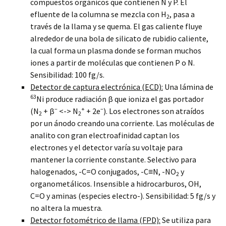
compuestos orgánicos que contienen N y P. El
efluente de la columna se mezcla con H
, pasa a
2
través de la llama y se quema. El gas caliente fluye
alrededor de una bola de silicato de rubidio caliente,
la cual forma un plasma donde se forman muchos
iones a partir de moléculas que contienen P o N.
Sensibilidad: 100 fg/s.
Detector de captura electrónica (ECD):
Una lámina de
63
Ni produce radiación β que ioniza el gas portador
–
+
–
(N
+ β
<-> N
+ 2e
). Los electrones son atraídos
2
2
por un ánodo creando una corriente. Las moléculas de
analito con gran electroafinidad captan los
electrones y el detector varía su voltaje para
mantener la corriente constante. Selectivo para
halogenados, -C=O conjugados, -C≡N, -NO
y
2
organometálicos. Insensible a hidrocarburos, OH,
C=O y aminas (especies electro-). Sensibilidad: 5 fg/s y
no altera la muestra.
Detector fotométrico de llama (FPD):
Se utiliza para