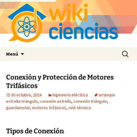
Saltar
Buscar:
Menú
al
contenido
Conexión y Protección de Motores
Trifásicos
30 octubre, 2024
Ingeniería eléctrica
arranque
estrella-triángulo
,
conexión estrella
,
conexión triángulo
,
guardamotor
,
motores trifásicos
,
relé térmico
Tipos de Conexión