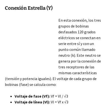
Conexión Estrella (Y)
En esta conexión, los tres
grupos de bobinas
desfasados 120 grados
eléctricos se conectan en
serie entre sí y con un
punto común llamado
neutro (k). Este neutro se
genera por la conexión de
tres receptores de las
mismas características
(tensión y potencia iguales). El voltaje de cada grupo de
bobinas (fase) se calcula como:
Voltaje de fase (Vf):
Vf = Vl / √3
Voltaje de línea (Vl):
Vl = Vf x √3