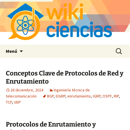
Saltar
Buscar:
Menú
al
contenido
Conceptos Clave de Protocolos de Red y
Enrutamiento
26 diciembre, 2024
Ingeniería técnica de
telecomunicación
BGP
,
EIGRP
,
enrutamiento
,
IGRP
,
OSPF
,
RIP
,
TCP
,
UDP
Protocolos de Enrutamiento y