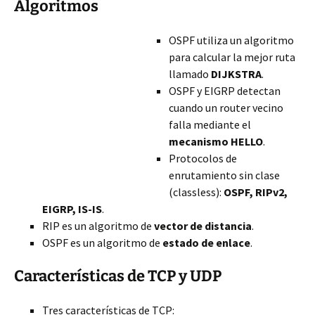
Algoritmos
OSPF utiliza un algoritmo
para calcular la mejor ruta
llamado
DIJKSTRA
.
OSPF y EIGRP detectan
cuando un router vecino
falla mediante el
mecanismo HELLO
.
Protocolos de
enrutamiento sin clase
(classless):
OSPF, RIPv2,
EIGRP, IS-IS
.
RIP es un algoritmo de
vector de distancia
.
OSPF es un algoritmo de
estado de enlace
.
Características de TCP y UDP
Tres características de TCP: