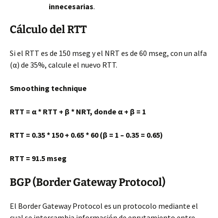
innecesarias
.
Cálculo del RTT
Si el RTT es de 150 mseg y el NRT es de 60 mseg, con un alfa
(α) de 35%, calcule el nuevo RTT.
Smoothing technique
RTT = α * RTT + β * NRT, donde α + β = 1
RTT = 0.35 * 150 + 0.65 * 60 (β = 1 – 0.35 = 0.65)
RTT = 91.5 mseg
BGP (Border Gateway Protocol)
El Border Gateway Protocol es un protocolo mediante el
cual se intercambia información de enrutamiento entre