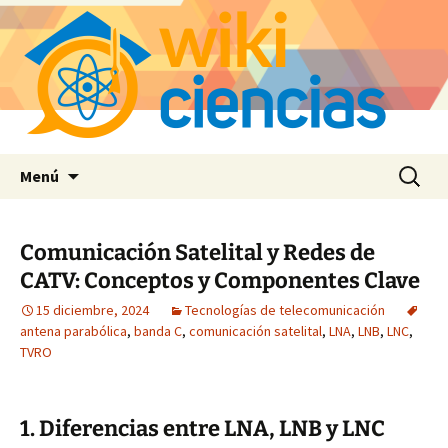
Saltar
Buscar:
Menú
al
contenido
Comunicación Satelital y Redes de
CATV: Conceptos y Componentes Clave
15 diciembre, 2024
Tecnologías de telecomunicación
antena parabólica
,
banda C
,
comunicación satelital
,
LNA
,
LNB
,
LNC
,
TVRO
1. Diferencias entre LNA, LNB y LNC