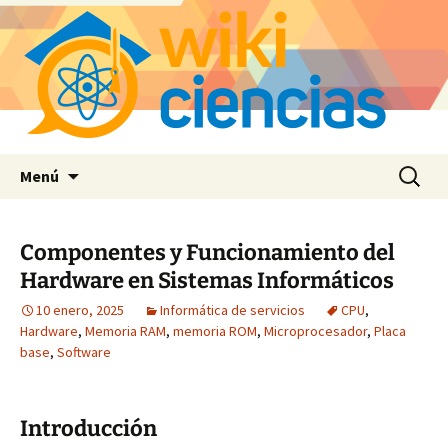
Saltar
Buscar:
Menú
al
contenido
Componentes y Funcionamiento del
Hardware en Sistemas Informáticos
10 enero, 2025
Informática de servicios
CPU
,
Hardware
,
Memoria RAM
,
memoria ROM
,
Microprocesador
,
Placa
base
,
Software
Introducción