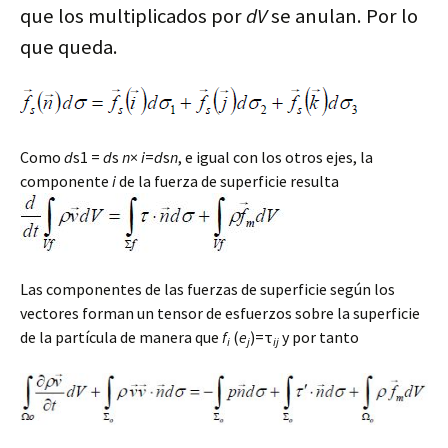
que los multiplicados por
dV
se anulan. Por lo
que queda.
Como
d
s1 =
d
s
n
×
i
=
d
s
n
, e igual con los otros ejes, la
componente
i
de la fuerza de superficie resulta
Las componentes de las fuerzas de superficie según los
vectores forman un tensor de esfuerzos sobre la superficie
de la partícula de manera que
f
(
e
)=τ
y por tanto
i
j
ij