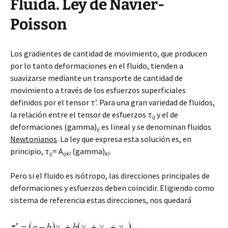
Fluida. Ley de Navier-
Poisson
Los gradientes de cantidad de movimiento, que producen
por lo tanto deformaciones en el fluido, tienden a
suavizarse mediante un transporte de cantidad de
movimiento a través de los esfuerzos superficiales
definidos por el tensor τ’. Para una gran variedad de fluidos,
la relación entre el tensor de esfuerzos τ
y el de
ij
deformaciones (gamma)
es lineal y se denominan fluidos
ij
Newtonianos
. La ley que expresa esta solución es, en
principio, τ
= A
(gamma)
.
ij
ijkl
kl
Pero si el fluido es isótropo, las direcciones principales de
deformaciones y esfuerzos deben coincidir. Eligiendo como
sistema de referencia estas direcciones, nos quedará