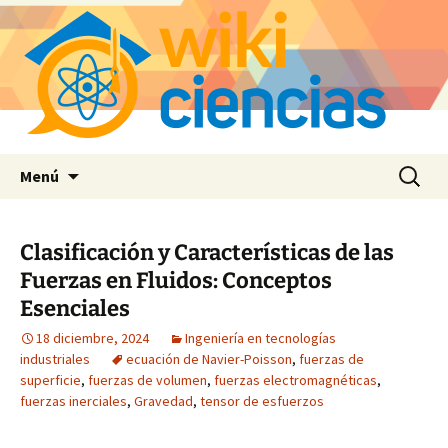
Saltar
Buscar:
Menú
al
contenido
Clasificación y Características de las
Fuerzas en Fluidos: Conceptos
Esenciales
18 diciembre, 2024
Ingeniería en tecnologías
industriales
ecuación de Navier-Poisson
,
fuerzas de
superficie
,
fuerzas de volumen
,
fuerzas electromagnéticas
,
fuerzas inerciales
,
Gravedad
,
tensor de esfuerzos