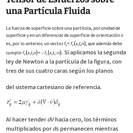
una Partícula Fluida
La fuerza de superficie sobre una partícula, por unidad de
superficie y en un diferencial de superficie de orientación
n
(
)
es, por lo anterior, un vector
f
=
f
x
,
t
,
n
, que además debe
s
s
(
)
(
). Si aplicamos la segunda
cumplir
f
x
,
t
,
n
= –
f
x
,
t
,-
n
s
s
ley de Newton a la partícula de la figura, con
tres de sus cuatro caras según los planos
del sistema cartesiano de referencia.
Al hacer tender
dV
hacia cero, los términos
multiplicados por
d
s permanecen mientras