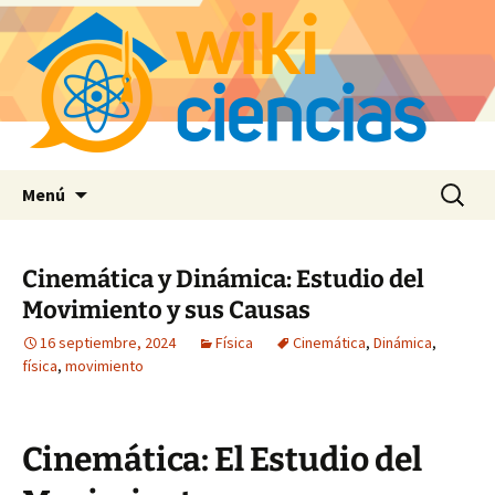
Saltar
Buscar:
Menú
al
contenido
Cinemática y Dinámica: Estudio del
Movimiento y sus Causas
16 septiembre, 2024
Física
Cinemática
,
Dinámica
,
física
,
movimiento
Cinemática: El Estudio del