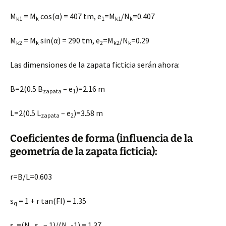
M
= M
cos(α) = 407 tm, e
=M
/N
=0.407
k1
k
1
k1
k
M
= M
sin(α) = 290 tm, e
=M
/N
=0.29
k2
k
2
k2
k
Las dimensiones de la zapata ficticia serán ahora:
B=2(0.5 B
– e
)=2.16 m
zapata
1
L=2(0.5 L
– e
)=3.58 m
zapata
2
Coeficientes de forma (influencia de la
geometría de la zapata ficticia):
r=B/L=0.603
s
= 1 + r tan(FI) = 1.35
q
s
=(N
s
– 1)/(N
-1) = 1.37