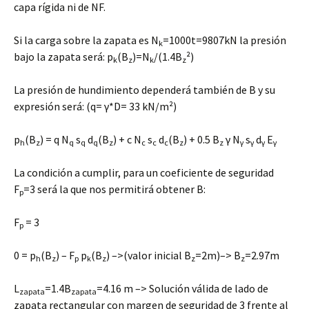
capa rígida ni de NF.
Si la carga sobre la zapata es N
=1000t=9807kN la presión
k
bajo la zapata será: p
(B
)=N
/(1.4B
²)
k
z
k
z
La presión de hundimiento dependerá también de B y su
expresión será: (q= γ*D= 33 kN/m²)
p
(B
) = q N
s
d
(B
) + c N
s
d
(B
) + 0.5 B
γ N
s
d
E
h
z
q
q
q
z
c
c
c
z
z
γ
γ
γ
γ
La condición a cumplir, para un coeficiente de seguridad
F
=3 será la que nos permitirá obtener B:
p
F
= 3
p
0 = p
(B
) – F
p
(B
) –>(valor inicial B
=2m)–> B
=2.97m
h
z
p
k
z
z
z
L
=1.4B
=4.16 m –> Solución válida de lado de
zapata
zapata
zapata rectangular con margen de seguridad de 3 frente al