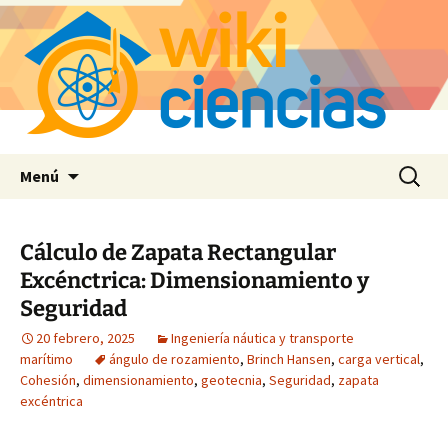
Saltar
Buscar:
Menú
al
contenido
Cálculo de Zapata Rectangular
Excénctrica: Dimensionamiento y
Seguridad
20 febrero, 2025
Ingeniería náutica y transporte
marítimo
ángulo de rozamiento
,
Brinch Hansen
,
carga vertical
,
Cohesión
,
dimensionamiento
,
geotecnia
,
Seguridad
,
zapata
excéntrica