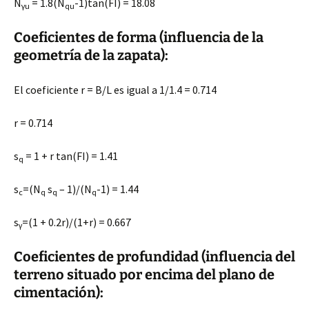
N
= 1.8(N
-1)tan(FI) = 18.08
γu
qu
Coeficientes de forma (influencia de la
geometría de la zapata):
El coeficiente r = B/L es igual a 1/1.4 = 0.714
r = 0.714
s
= 1 + r tan(FI) = 1.41
q
s
=(N
s
– 1)/(N
-1) = 1.44
c
q
q
q
s
=(1 + 0.2r)/(1+r) = 0.667
γ
Coeficientes de profundidad (influencia del
terreno situado por encima del plano de
cimentación):