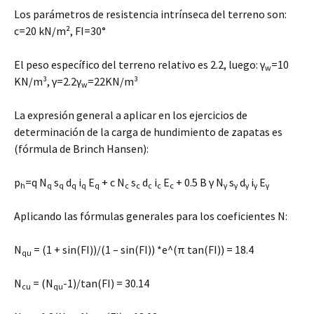
Los parámetros de resistencia intrínseca del terreno son:
c=20 kN/m², FI=30°
El peso específico del terreno relativo es 2.2, luego: γ
=10
w
KN/m³, γ=2.2γ
=22KN/m³
w
La expresión general a aplicar en los ejercicios de
determinación de la carga de hundimiento de zapatas es
(fórmula de Brinch Hansen):
p
=q N
s
d
i
E
+ c N
s
d
i
E
+ 0.5 B γ N
s
d
i
E
h
q
q
q
q
q
c
c
c
c
c
γ
γ
γ
γ
γ
Aplicando las fórmulas generales para los coeficientes N:
N
= (1 + sin(FI))/(1 – sin(FI)) *e^(π tan(FI)) = 18.4
qu
N
= (N
-1)/tan(FI) = 30.14
cu
qu