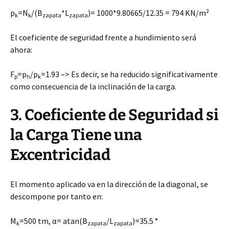
p
=N
/(B
*L
)= 1000*9.80665/12.35 = 794 KN/m²
k
k
zapata
zapata
El coeficiente de seguridad frente a hundimiento será
ahora:
F
=p
/p
=1.93 –> Es decir, se ha reducido significativamente
p
h
k
como consecuencia de la inclinación de la carga.
3. Coeficiente de Seguridad si
la Carga Tiene una
Excentricidad
El momento aplicado va en la dirección de la diagonal, se
descompone por tanto en:
M
=500 tm, α= atan(B
/L
)=35.5 °
k
zapata
zapata