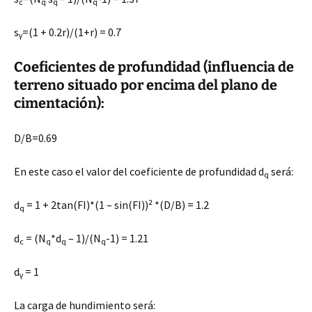
c
q
q
q
s
=(1 + 0.2r)/(1+r) = 0.7
γ
Coeficientes de profundidad (influencia de
terreno situado por encima del plano de
cimentación):
D/B=0.69
En este caso el valor del coeficiente de profundidad d
será:
q
d
= 1 + 2tan(FI)*(1 – sin(FI))² *(D/B) = 1.2
q
d
= (N
*d
– 1)/(N
-1) = 1.21
c
q
q
q
d
= 1
γ
La carga de hundimiento será: