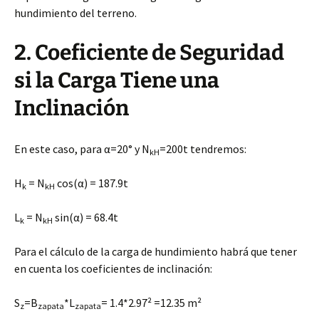
hundimiento del terreno.
2. Coeficiente de Seguridad
si la Carga Tiene una
Inclinación
En este caso, para α=20° y N
=200t tendremos:
kH
H
= N
cos(α) = 187.9t
k
kH
L
= N
sin(α) = 68.4t
k
kH
Para el cálculo de la carga de hundimiento habrá que tener
en cuenta los coeficientes de inclinación:
S
=B
*L
= 1.4*2.97² =12.35 m²
z
zapata
zapata