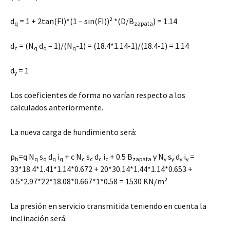
d
= 1 + 2tan(FI)*(1 – sin(FI))² *(D/B
) = 1.14
q
zapata
d
= (N
d
– 1)/(N
-1) = (18.4*1.14-1)/(18.4-1) = 1.14
c
q
q
q
d
= 1
γ
Los coeficientes de forma no varían respecto a los
calculados anteriormente.
La nueva carga de hundimiento será:
p
=q N
s
d
i
+ c N
s
d
i
+ 0.5 B
γ N
s
d
i
=
h
q
q
q
q
c
c
c
c
zapata
γ
γ
γ
γ
33*18.4*1.41*1.14*0.672 + 20*30.14*1.44*1.14*0.653 +
0.5*2.97*22*18.08*0.667*1*0.58 = 1530 KN/m²
La presión en servicio transmitida teniendo en cuenta la
inclinación será: