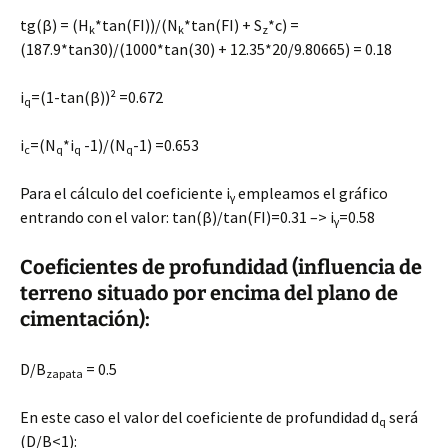
tg(β) = (H
*tan(FI))/(N
*tan(FI) + S
*c) =
k
k
z
(187.9*tan30)/(1000*tan(30) + 12.35*20/9.80665) = 0.18
i
=(1-tan(β))² =0.672
q
i
=(N
*i
-1)/(N
-1) =0.653
c
q
q
q
Para el cálculo del coeficiente i
empleamos el gráfico
γ
entrando con el valor: tan(β)/tan(FI)=0.31 –> i
=0.58
γ
Coeficientes de profundidad (influencia de
terreno situado por encima del plano de
cimentación):
D/B
= 0.5
zapata
En este caso el valor del coeficiente de profundidad d
será
q
(D/B<1):