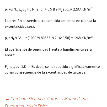
p
=q N
s
d
+ c N
s
d
+ 0.5 B γ N
s
d
= 2283 KN/m²
h
q
q
q
c
c
c
γ
γ
γ
La presión en servicio transmitida teniendo en cuenta la
excentricidad será:
p
=N
/(B*L) =(1000*9.80665)/(2.16*3.58) =1268 KN/m²
k
k
El coeficiente de seguridad frente a hundimiento será
ahora:
F
=p
/p
=1.8 –> Es decir, se ha reducido significativamente
p
h
k
como consecuencia de la excentricidad de la carga.
Navegación
←
Corriente Eléctrica, Cargas y Magnetismo:
Fundamentos de Física