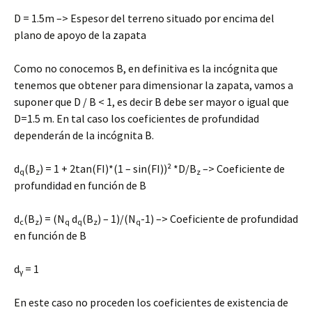
D = 1.5m –> Espesor del terreno situado por encima del
plano de apoyo de la zapata
Como no conocemos B, en definitiva es la incógnita que
tenemos que obtener para dimensionar la zapata, vamos a
suponer que D / B < 1, es decir B debe ser mayor o igual que
D=1.5 m. En tal caso los coeficientes de profundidad
dependerán de la incógnita B.
d
(B
) = 1 + 2tan(FI)*(1 – sin(FI))² *D/B
–> Coeficiente de
q
z
z
profundidad en función de B
d
(B
) = (N
d
(B
) – 1)/(N
-1) –> Coeficiente de profundidad
c
z
q
q
z
q
en función de B
d
= 1
γ
En este caso no proceden los coeficientes de existencia de