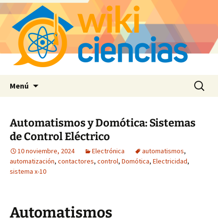
Saltar
Buscar:
Menú
al
contenido
Automatismos y Domótica: Sistemas
de Control Eléctrico
10 noviembre, 2024
Electrónica
automatismos
,
automatización
,
contactores
,
control
,
Domótica
,
Electricidad
,
sistema x-10
Automatismos