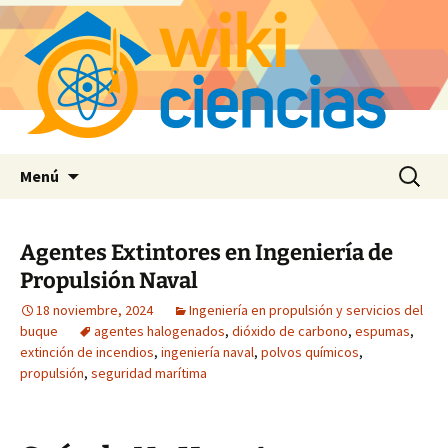
Saltar
Buscar:
Menú
al
contenido
Agentes Extintores en Ingeniería de
Propulsión Naval
18 noviembre, 2024
Ingeniería en propulsión y servicios del
buque
agentes halogenados
,
dióxido de carbono
,
espumas
,
extinción de incendios
,
ingeniería naval
,
polvos químicos
,
propulsión
,
seguridad marítima