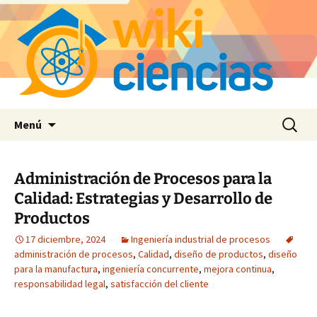
Saltar
Buscar:
Menú
al
contenido
Administración de Procesos para la
Calidad: Estrategias y Desarrollo de
Productos
17 diciembre, 2024
Ingeniería industrial de procesos
administración de procesos
,
Calidad
,
diseño de productos
,
diseño
para la manufactura
,
ingeniería concurrente
,
mejora continua
,
responsabilidad legal
,
satisfacción del cliente