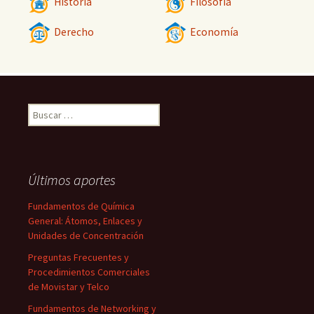
Historia
Filosofía
Derecho
Economía
Buscar:
Últimos aportes
Fundamentos de Química
General: Átomos, Enlaces y
Unidades de Concentración
Preguntas Frecuentes y
Procedimientos Comerciales
de Movistar y Telco
Fundamentos de Networking y